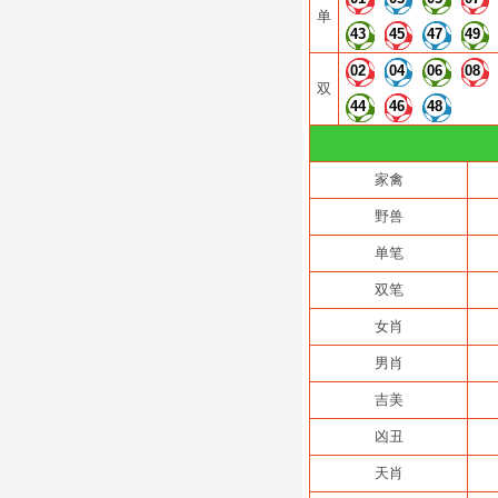
单
43
45
47
49
02
04
06
08
双
44
46
48
家禽
野兽
单笔
双笔
女肖
男肖
吉美
凶丑
天肖