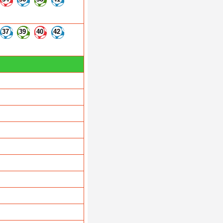
37
39
40
42