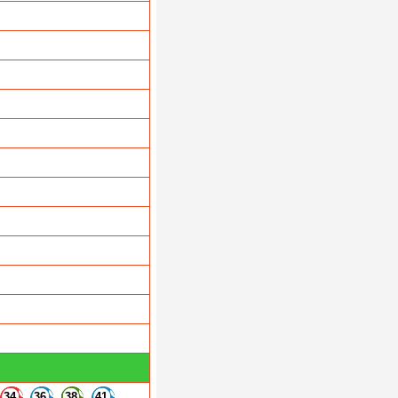
34
36
38
41