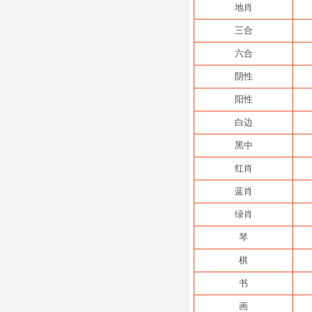
地肖
三合
六合
阴性
阳性
白边
黑中
红肖
蓝肖
绿肖
琴
棋
书
画