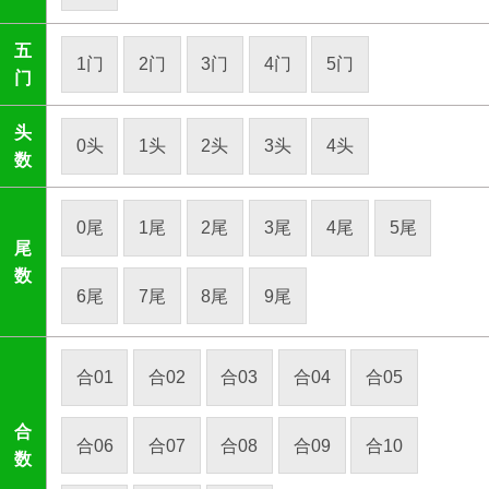
五
1门
2门
3门
4门
5门
门
头
0头
1头
2头
3头
4头
数
0尾
1尾
2尾
3尾
4尾
5尾
尾
数
6尾
7尾
8尾
9尾
合01
合02
合03
合04
合05
合
合06
合07
合08
合09
合10
数