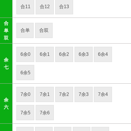
合11
合12
合13
合
合单
合双
单
双
6余0
6余1
6余2
6余3
6余4
余
七
6余5
7余0
7余1
7余2
7余3
7余4
余
六
7余5
7余6