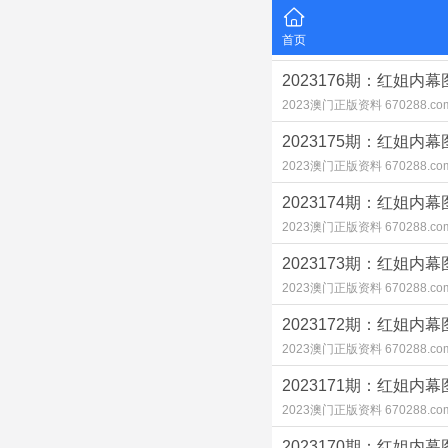
首页
2023176期：红姐内幕
2023澳门正版资料 670288.co
2023175期：红姐内幕
2023澳门正版资料 670288.co
2023174期：红姐内幕
2023澳门正版资料 670288.co
2023173期：红姐内幕
2023澳门正版资料 670288.co
2023172期：红姐内幕
2023澳门正版资料 670288.co
2023171期：红姐内幕
2023澳门正版资料 670288.co
2023170期：红姐内幕