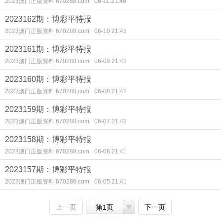
2023澳门正版资料 670288.com
06-11 21:46
2023162期：博彩平特报
2023澳门正版资料 670288.com
06-10 21:45
2023161期：博彩平特报
2023澳门正版资料 670288.com
06-09 21:43
2023160期：博彩平特报
2023澳门正版资料 670288.com
06-08 21:42
2023159期：博彩平特报
2023澳门正版资料 670288.com
06-07 21:42
2023158期：博彩平特报
2023澳门正版资料 670288.com
06-06 21:41
2023157期：博彩平特报
2023澳门正版资料 670288.com
06-05 21:41
上一页
第1页
下一页